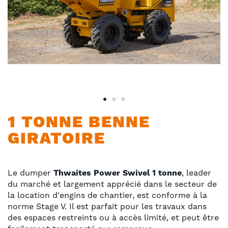
Skip
1 TONNE BENNE
to
GIRATOIRE
the
beginning
of
the
Le dumper
Thwaites Power Swivel 1 tonne
, leader
images
du marché et largement apprécié dans le secteur de
gallery
la location d'engins de chantier, est conforme à la
norme Stage V. Il est parfait pour les travaux dans
des espaces restreints ou à accès limité, et peut être