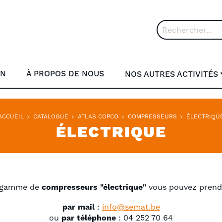
Rechercher
ON
À PROPOS DE NOUS
NOS AUTRES ACTIVITÉS
ACCUEIL
CATALOGUE
ATLAS COPCO
COMPRESSEURS
ÉLECTRIQU
ÉLECTRIQUE
 gamme de
compresseurs "électrique"
vous pouvez prendr
par mail
:
info@semat.be
ou
par téléphone
: 04 252 70 64