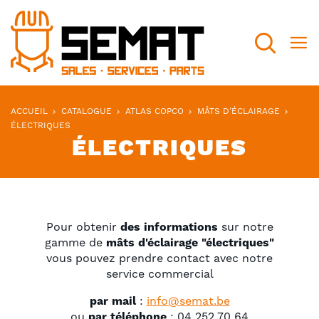
Recherch
ACCUEIL
CATALOGUE
ATLAS COPCO
MÂTS D’ÉCLAIRAGE
ÉLECTRIQUES
ÉLECTRIQUES
Pour obtenir
des informations
sur notre
gamme de
mâts d'éclairage "électriques"
vous pouvez prendre contact avec notre
service commercial
par mail
:
info@semat.be
ou
par téléphone
: 04 252 70 64